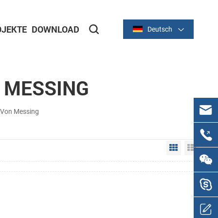
JEKTE
DOWNLOAD
Deutsch
e
Stanzteile aus Metall
N MESSING
g Von Messing
Grid View
List V