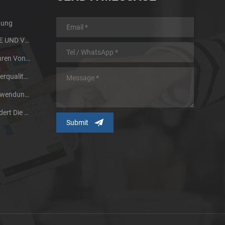
tung
MIM PARTS DESIGN GUIDE UND VORTEILE
Wärmebehandlungsverfahren Von Pulvermetallurgie Metall
Zwei Faktoren, Die Die Sinterqualität Von Pulvermetallurgieprodukten Beeinflussen
Unsere Forschung Und Anwendung Von Großen Metallspritzgussteilen
Pulverisiertechnologie Fördert Die Entwicklung Des Metallpulver-Spritzgießverfahrens