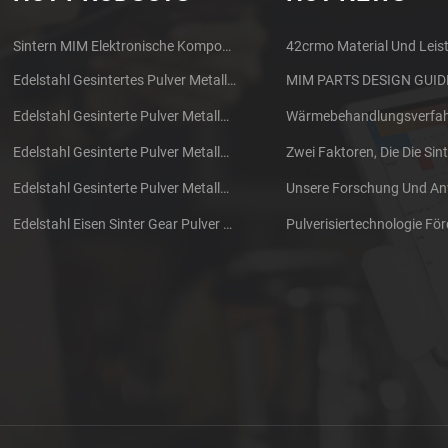
Sintern MIM Elektronische Komponenten Kopfhörer Shell Metall Teile
42crmo Material Und Leis
Edelstahl Gesintertes Pulver Metallurgie Mechanische Messing Getriebe
Edelstahl Gesinterte Pulver Metallurgie Metall Zahnräder
Edelstahl Gesinterte Pulver Metallurgie Metall Zahnräder
Edelstahl Gesinterte Pulver Metallurgie Mechanische Zahnradring
Edelstahl Eisen Sinter Gear Pulver Metallurgie Teile