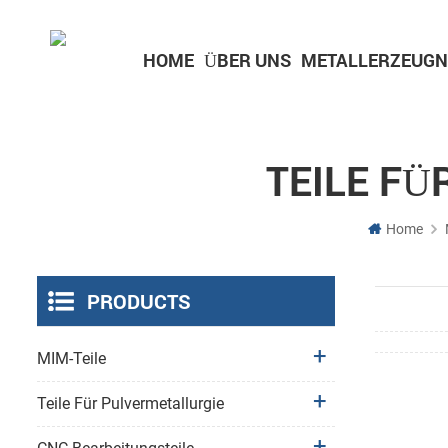
HOME
ÜBER UNS
METALLERZEUGN
Teile für Unterhaltungselektronik
Teile für medizinische Geräte
TEILE FÜ
Home
PRODUCTS
MIM-Teile
Teile Für Pulvermetallurgie