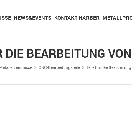
ISSE
NEWS&EVENTS
KONTAKT HARBER
METALLPRO
Teile für Pulvermetallurgie
CNC-Bearbeitungsteil
Bearbeitungsteile aus Aluminium
Teile für die Bearbeitung von Messing
R DIE BEARBEITUNG VO
Metallerzeugnisse
CNC-Bearbeitungsteile
Teile Für Die Bearbeitun