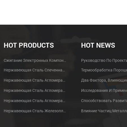
HOT PRODUCTS
HOT NEWS
Сжигание Электронных Компонентов MIM Металлических Деталей Корпуса Наушников
Нержавеющая Сталь Спеченная Порошковая Металлургическая Латунная Шестерня
Нержавеющая Сталь Агломерат Порошковый Металлургический Металлический Шестерня
Нержавеющая Сталь Агломерат Порошковый Металлургический Металлический Шестерня
Нержавеющая Сталь Агломерационный Порошок
Нержавеющая Сталь Железопластика