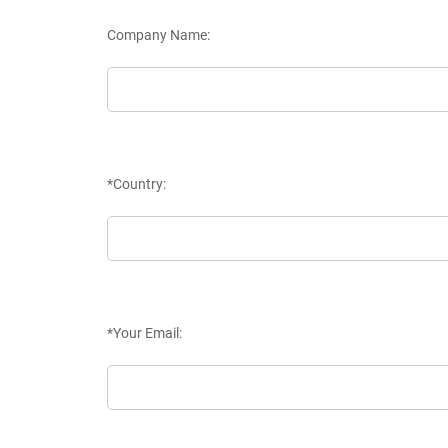
Company Name:
*Country:
*Your Email: