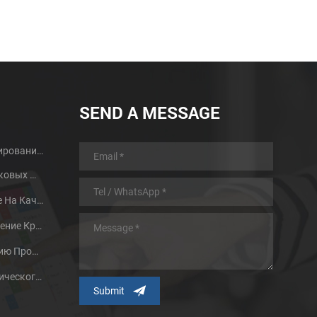
SEND A MESSAGE
Руководство По Проектированию Деталей MIM И Преимущества
Термообработка Порошковых Металлов
Два Фактора, Влияющие На Качество Спекания Порошковой Металлургии
Исследования И Применение Крупного Литья Металла
Способствовать Развитию Процесса Формирования Металлического Порошка Путем Инъекций
Влияние Частиц Металлического Порошка И Методов Их Подготовки На Технологию MIM