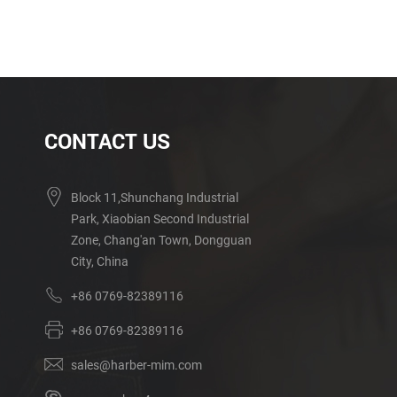
CONTACT US
Block 11,Shunchang Industrial
Park, Xiaobian Second Industrial
Zone, Chang'an Town, Dongguan
City, China
+86 0769-82389116
+86 0769-82389116
sales@harber-mim.com