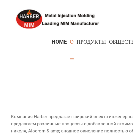
HOME
О
ПРОДУКТЫ
ОБЩЕСТ
Запасные части для бытовой электроники
Детали с точным замком
Запасные части для медицинского оборудования
Компания Harber предлагает широкий спектр инженерны
предлагаем различные процессы с добавленной стоимость
никеля, Alocrom & amp; анодное окисление полностью о