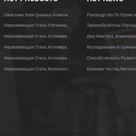
Сжигание Электронных Компонентов MIM Металлических Деталей Корпуса Наушников
Нержавеющая Сталь Спеченная Порошковая Металлургическая Латунная Шестерня
Нержавеющая Сталь Агломерат Порошковый Металлургический Металлический Шестерня
Нержавеющая Сталь Агломерат Порошковый Металлургический Металлический Шестерня
Нержавеющая Сталь Агломерационный Порошок
Нержавеющая Сталь Железопластика