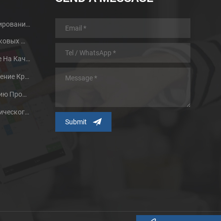
Руководство По Проектированию Деталей MIM И Преимущества
Термообработка Порошковых Металлов
Два Фактора, Влияющие На Качество Спекания Порошковой Металлургии
Исследования И Применение Крупного Литья Металла
Способствовать Развитию Процесса Формирования Металлического Порошка Путем Инъекций
Влияние Частиц Металлического Порошка И Методов Их Подготовки На Технологию MIM