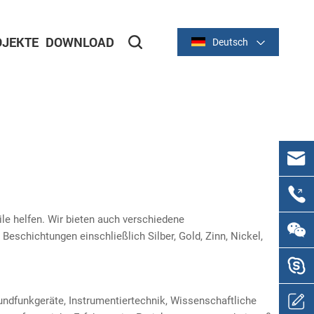
JEKTE
DOWNLOAD
Deutsch
e
Stanzteile aus Metall
ile helfen. Wir bieten auch verschiedene
schichtungen einschließlich Silber, Gold, Zinn, Nickel,
Rundfunkgeräte, Instrumentiertechnik, Wissenschaftliche