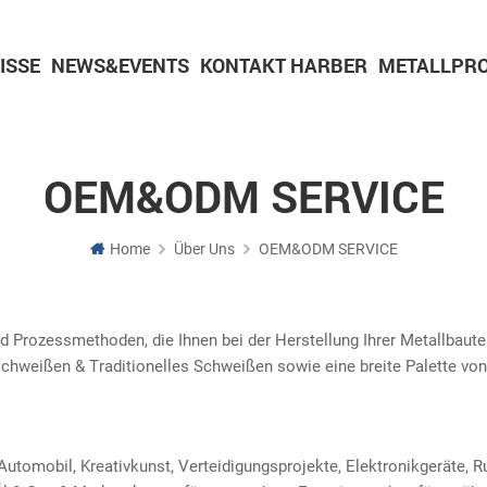
ISSE
NEWS&EVENTS
KONTAKT HARBER
METALLPRO
Teile für Pulvermetallurgie
CNC-Bearbeitungsteil
Bearbeitungsteile aus Aluminium
Teile für die Bearbeitung von Messing
OEM&ODM SERVICE
Home
Über Uns
OEM&ODM SERVICE
d Prozessmethoden, die Ihnen bei der Herstellung Ihrer Metallbaute
weißen & Traditionelles Schweißen sowie eine breite Palette von Be
Automobil, Kreativkunst, Verteidigungsprojekte, Elektronikgeräte, 