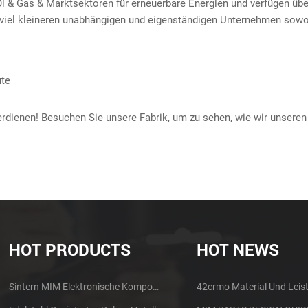
l & Gas & Marktsektoren für erneuerbare Energien und verfügen ü
u viel kleineren unabhängigen und eigenständigen Unternehmen sowo
ute
verdienen! Besuchen Sie unsere Fabrik, um zu sehen, wie wir unsere
HOT PRODUCTS
HOT NEWS
Sintern MIM Elektronische Komponenten Kopfhörer Shell Metall Teile
42crmo Material Und Leis