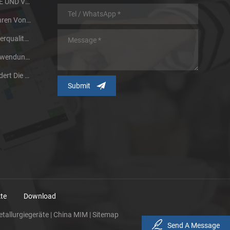
MIM PARTS DESIGN GUIDE UND VORTEILE
Wärmebehandlungsverfahren Von Pulvermetallurgie Metall
Zwei Faktoren, Die Die Sinterqualität Von Pulvermetallurgieprodukten Beeinflussen
Unsere Forschung Und Anwendung Von Großen Metallspritzgussteilen
Pulverisiertechnologie Fördert Die Entwicklung Des Metallpulver-Spritzgießverfahrens
te
Download
tallurgiegeräte
|
China MIM
|
Sitemap
Send A Message