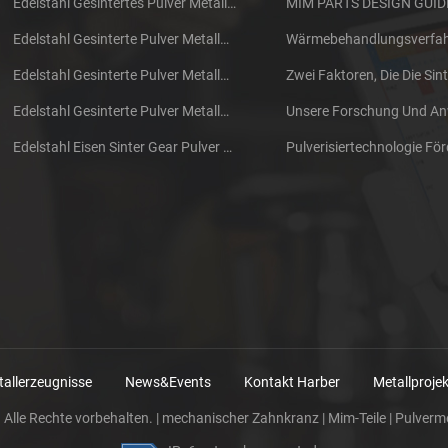
Edelstahl Gesintertes Pulver Metallurgie Mechanische Messing Getriebe
Edelstahl Gesinterte Pulver Metallurgie Metall Zahnräder
Edelstahl Gesinterte Pulver Metallurgie Metall Zahnräder
Edelstahl Gesinterte Pulver Metallurgie Mechanische Zahnradring
Edelstahl Eisen Sinter Gear Pulver Metallurgie Teile
allerzeugnisse
News&Events
Kontakt Harber
Metallprojek
 Alle Rechte vorbehalten. |
mechanischer Zahnkranz
|
Mim-Teile
|
Pulverme