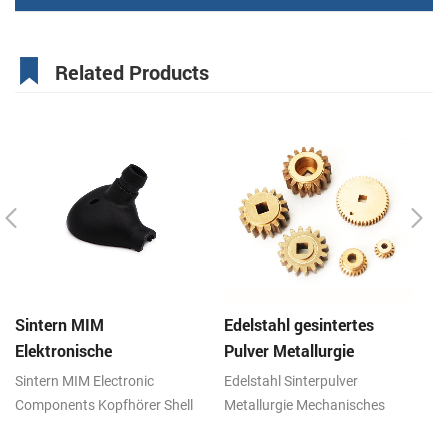
Related Products
Sintern MIM
Edelstahl gesintertes
Ed
Elektronische
Pulver Metallurgie
Pu
Komponenten Kopfhörer
Mechanische Messing
Z
Sintern MIM Electronic
Edelstahl Sinterpulver
Ed
Shell Metall Teile
Getriebe
Components Kopfhörer Shell
Metallurgie Mechanisches
Me
Metallteile, Metallpulver
Messinggetriebe, Metallpulver
Me