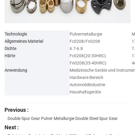
Technologie
Pulvermetallurgie
M
Allgemeines Material
Fc0208/Fn0208
1
Dichte
6.7-6.8
7
Härte
Fc0208(20-30HRC)
1
Fn0208(35-40HRC)
4
Anwendung
Medizinische Geräte und Instrume
Hardware-Bereich
Automobilindustrie
Haushaltsgeräte
Previous :
Double Spur Gear Pulver Metallurgie Double Steel Spur Gear
Next :