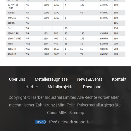
Über uns
Metallerzeugnisse
News&Events
Kontakt
Harber
Metallprojekte
Download
Copyright © Harber Industrial Limited Alle Rechte vorbehalten. |
mechanischer Zahnkranz
|
Mim-Teile
|
Pulvermetallurgiegeräte
|
China MIM
|
Sitemap
IPv6 network supported