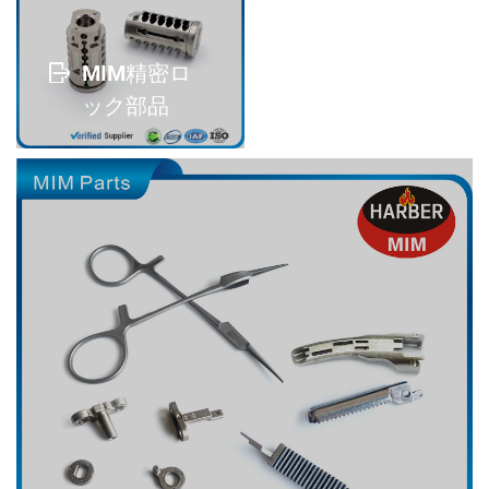
MIM精密ロ
ック部品
read more