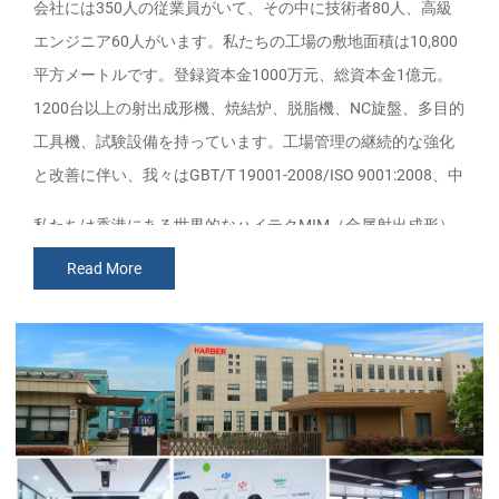
会社には350人の従業員がいて、その中に技術者80人、高級
エンジニア60人がいます。私たちの工場の敷地面積は10,800
平方メートルです。登録資本金1000万元、総資本金1億元。
1200台以上の射出成形機、焼結炉、脱脂機、NC旋盤、多目的
工具機、試験設備を持っています。工場管理の継続的な強化
と改善に伴い、我々はGBT/T 19001-2008/ISO 9001:2008、中
国兵器組立証明書、兵器工業二級理化検査、国防計量機構の
私たちは香港にある世界的なハイテクMIM（金属射出成形）
三級など、多くの品質証明書を取得した。
サービスプロバイダです。世界をリードする金属射出成形製
Read More
品のサプライヤーとして、Harberは完全に集積されたMIM部
品メーカーであり、設計、工具、材料及び全方位のプロセ
ス、コーティング及び組立作業に能力と熟練度を持ってい
る。