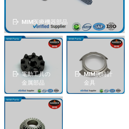
MIM医療機器部品
read more
電動工具の
MIM腕時計
金属部品
金具
read more
read more