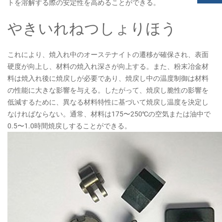
トを溶解する際の安定性を高めることができる。
やきいれねつしょりほう
これにより、焼入れ中のオーステナイトの遷移が確保され、表面
硬度が向上し、材料の焼入れ深さが向上する。また、粉末冶金材
料は焼入れ後に焼戻しが必要であり、焼戻し中の温度制御は材料
の性能に大きな影響を与える。したがって、焼戻し脆性の影響を
低減するために、異なる材料特性に基づいて焼戻し温度を決定し
なければならない。通常、材料は175〜250℃の空気または油中で
0.5〜1.0時間焼戻しすることができる。