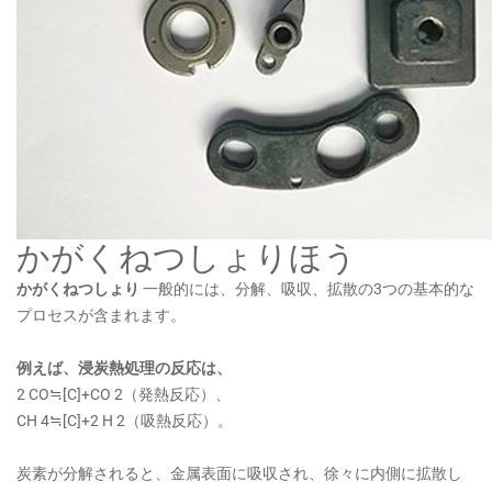
かがくねつしょりほう
かがくねつしょり
一般的には、分解、吸収、拡散の3つの基本的な
プロセスが含まれます。
例えば、浸炭熱処理の反応は、
2 CO≒[C]+CO 2（発熱反応）、
CH 4≒[C]+2 H 2（吸熱反応）。
炭素が分解されると、金属表面に吸収され、徐々に内側に拡散し