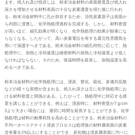
ます。焼入れ及び焼戻しは、粉末冶金材料の表面硬度及び焼入れ
深さを増加させる材料表面の十分な炭素濃度を得た後に行われ
る。粉末冶金材料中に孔が存在するため、活性炭素原子は表面か
ら内部に浸透し、化学熱処理過程を完成する。しかし、材料密度
が高いほど、細孔効果が弱くなり、化学熱処理の効果が顕著にな
らなくなる。したがって、高い炭素電位を有する還元性雰囲気を
用いて保護すべきである。粉末冶金材料の細孔特性に応じて、熱
処理中に、加熱と冷却速度は緻密材料の加熱と冷却速度より低く
なければならない。そのため、保温時間を延長し、加熱温度を高
めるべきである。
粉末冶金材料の化学熱処理には、浸炭、窒化、硫化、多価共拡散
などの様々な形態が含まれる。焼入れ深さは主に化学熱処理にお
ける材料密度と関係がある。したがって、熱処理中に対応する措
置を講じることができる。例えば、浸炭時に、材料密度が7 g/cm
3より大きい場合には、適切に時間を延長することができる。化学
熱処理は材料の耐摩耗性を高めることができる。粉末冶金材料の
不均一オーステナイト浸炭プロセスは処理後の材料層表面の炭素
含有量を2%以上にすることができ、炭化物は浸炭層表面に均一に