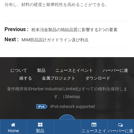
分布し、材料の硬度と耐摩耗性を高めることができる。
Previous :
粉末冶金製品の焼結品質に影響する2つの要素
Next :
MIM部品設計ガイドライン及び利点
について
製品
ニュースとイベント
ハーバーに連
絡する
金属プロジェクト
ダウンロード
著作権所有©Harber Industrial Limitedはすべての権利を保持しま
す。 |
Sitemap
IPv6 network supported
Home
製品
ニュースとイ
ハーバーに連