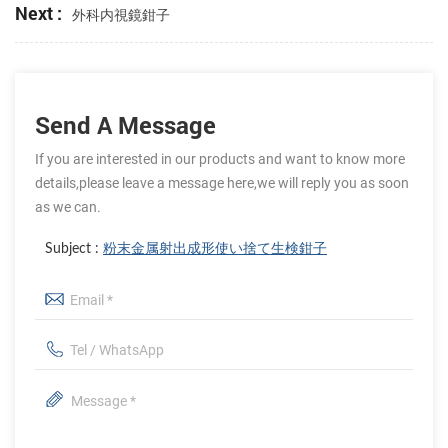
Next :
外科内視鏡鉗子
Send A Message
If you are interested in our products and want to know more
details,please leave a message here,we will reply you as soon
as we can.
Subject :
粉末金属射出成形使い捨て生検鉗子