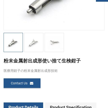
粉末金属射出成形使い捨て生検鉗子
医療用鉗子の粉末金属射出成形技術
Contact Us
Product Details
Product Specification