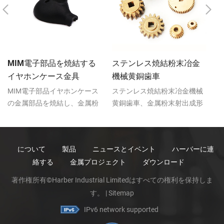
MIM電子部品を焼結する
ステンレス焼結粉末冶金
イヤホンケース金具
機械黄銅歯車
MIM電子部品イヤホンケース
ステンレス焼結粉末冶金機械
ス
の金属部品を焼結し、金属粉
黄銅歯車、金属粉末射出成形
属
末射出成形（MIM）技術は小
（MIM）技術は小型、複雑な
（
型、複雑な形状部品を生産す
形状部品を生産する際立った
形
る際立った特徴がある。
特徴がある。
特
について
製品
ニュースとイベント
ハーバーに連
絡する
金属プロジェクト
ダウンロード
著作権所有©Harber Industrial Limitedはすべての権利を保持しま
す。 |
Sitemap
IPv6 network supported