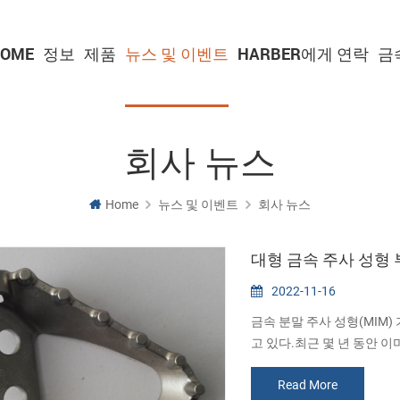
OME
정보
제품
뉴스 및 이벤트
HARBER에게 연락
금
회사 뉴스
Home
뉴스 및 이벤트
회사 뉴스
대형 금속 주사 성형
2022-11-16
금속 분말 주사 성형(MIM
고 있다.최근 몇 년 동안 
큰 금속제품은 성형과 탈지 
Read More
프로세스의 한계를 뛰어넘는