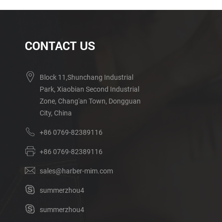
CONTACT US
Block 11,Shunchang Industrial
Park, Xiaobian Second Industrial
Zone, Chang'an Town, Dongguan
City, China
+86 0769-82389116
+86 0769-82389116
sales@harber-mim.com
summerzhou4
summerzhou4