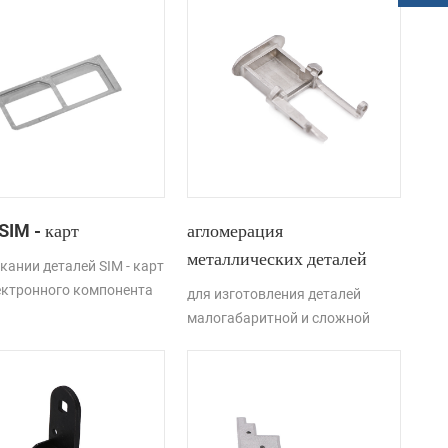
SIM - карт
агломерация
металлических деталей
кании деталей SIM - карт
ектронного компонента
для изготовления деталей
хнология литья
малогабаритной и сложной
ического порошка (MIM)
формы характерны технологии
отличительные
инжекции металлического
ности производства
порошка.
й малого и сложного
я.