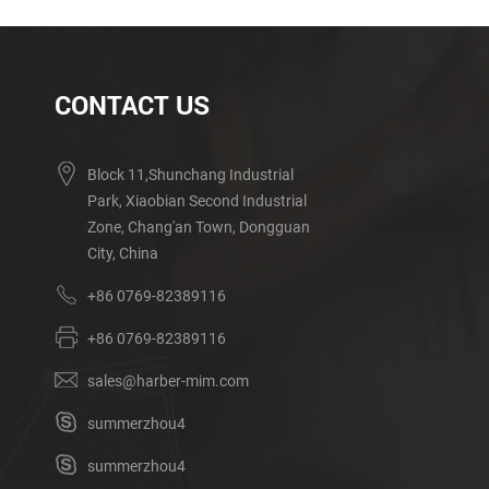
CONTACT US
Block 11,Shunchang Industrial
Park, Xiaobian Second Industrial
Zone, Chang'an Town, Dongguan
City, China
+86 0769-82389116
+86 0769-82389116
sales@harber-mim.com
summerzhou4
summerzhou4