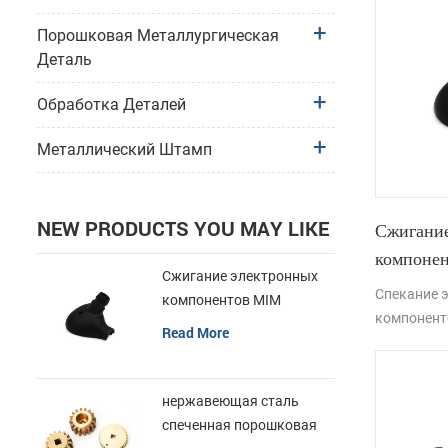
Порошковая Металлургическая
Деталь
Обработка Деталей
Металлический Штамп
NEW PRODUCTS YOU MAY LIKE
Сжигание
компоне
Сжигание электронных
металлич
Спекание 
компонентов MIM
корпуса 
компонент
металлических деталей
Read More
металличе
корпуса наушников
наушников
инъекцион
нержавеющая сталь
металличе
спеченная порошковая
имеет выд