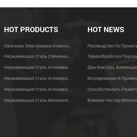
HOT PRODUCTS
HOT NEWS
Сжигание Электронных Компонентов MIM Металлических Деталей Корпуса Наушников
Нержавеющая Сталь Спеченная Порошковая Металлургическая Латунная Шестерня
Нержавеющая Сталь Агломерат Порошковый Металлургический Металлический Шестерня
Нержавеющая Сталь Агломерат Порошковый Металлургический Металлический Шестерня
Нержавеющая Сталь Агломерационный Порошок
Нержавеющая Сталь Железопластика