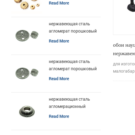
металлургическая
Read More
характери
латунная шестерня
небольших
деталей.
нержавеющая сталь
агломерат порошковый
металлургический
Read More
обои нау
металлический шестерня
нержаве
нержавеющая сталь
для изгото
агломерат порошковый
малогабар
металлургический
Read More
формы хар
металлический шестерня
электронн
изготовле
нержавеющая сталь
нержавеющ
агломерационный
наушниках
порошок
Read More