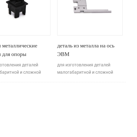
и металлические
деталь из металла на ось
и для опоры
ЭВМ
лительной машины
готовления деталей
для изготовления деталей
баритной и сложной
малогабаритной и сложной
характерно применение
формы характерно спекание
огии инжекции
металлических деталей на ось
ического порошка.
ЭВМ, формирование
металлических порошков путем
инъекции (ммм).