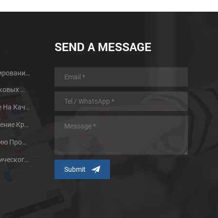
SEND A MESSAGE
Руководство По Проектированию Деталей MIM И Преимущества
Термообработка Порошковых Металлов
Два Фактора, Влияющие На Качество Спекания Порошковой Металлургии
Исследования И Применение Крупного Литья Металла
Способствовать Развитию Процесса Формирования Металлического Порошка Путем Инъекций
Влияние Частиц Металлического Порошка И Методов Их Подготовки На Технологию MIM