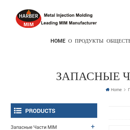
HOME
О
ПРОДУКТЫ
ОБЩЕСТ
Запасные части для бытовой электроники
Детали с точным замком
Запасные части для медицинского оборудования
ЗАПАСНЫЕ Ч
Home
PRODUCTS
Запасные Части MIM