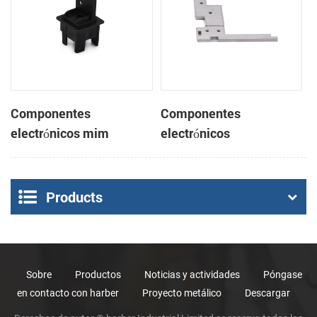
Componentes
Componentes
electrónicos mim
electrónicos
sinterizados
sinterizados mim partes
metálicas del eje
informático
Products
Sobre
Productos
Noticias y actividades
Póngase
en contacto con harber
Proyecto metálico
Descargar