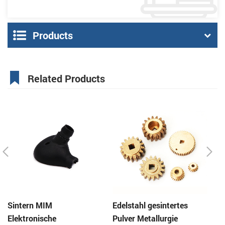
Products
Related Products
Sintern MIM
Edelstahl gesintertes
Ed
Elektronische
Pulver Metallurgie
Pu