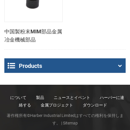
中国製粉末MIM部品金属
冶金機械部品
Products
について
製品
ニュースとイベント
ハーバーに連
絡する
金属プロジェクト
ダウンロード
著作権所有©Harber Industrial Limitedはすべての権利を保持しま
す。 |
Sitemap