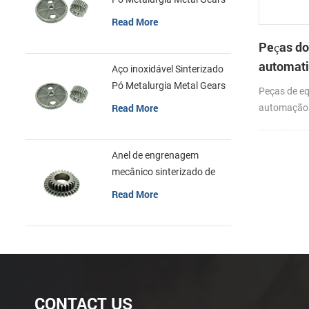
Read More
Peças do
automati
Aço inoxidável Sinterizado
maquina
Pó Metalurgia Metal Gears
Peças de e
metalurg
Read More
automação 
liga
moldagem po
metal (MIM
Anel de engrenagem
característ
mecânico sinterizado de
produção d
aço inoxidável da
pequena e 
Read More
metalurgia do pó
CONTACT US