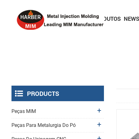
HOME
SOBRE
PRODUTOS
NEWS
Peças electrónicas de consumo
Peças de bloqueio de precisão
Peças para dispositivos médicos
PRODUCTS
Peças MIM
Peças Para Metalurgia Do Pó