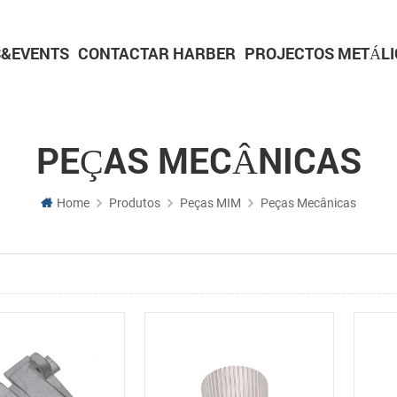
&EVENTS
CONTACTAR HARBER
PROJECTOS METÁLI
Peças para metalurgia do pó
Peças de usinagem CNC
Peças de torneamento CNC
Peças de usinagem de alumínio
Peças de usinagem em latão
PEÇAS MECÂNICAS
Home
Produtos
Peças MIM
Peças Mecânicas