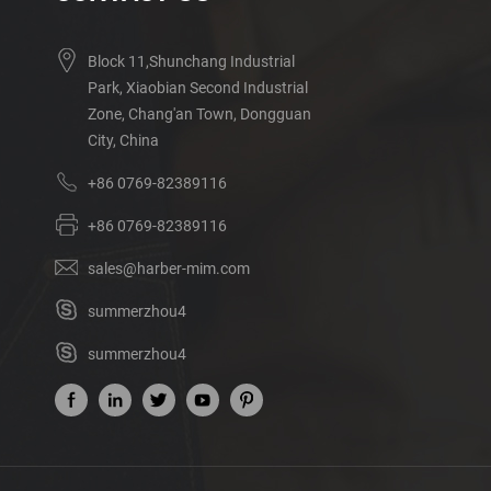
Block 11,Shunchang Industrial
Park, Xiaobian Second Industrial
Zone, Chang'an Town, Dongguan
City, China
+86 0769-82389116
+86 0769-82389116
sales@harber-mim.com
summerzhou4
summerzhou4