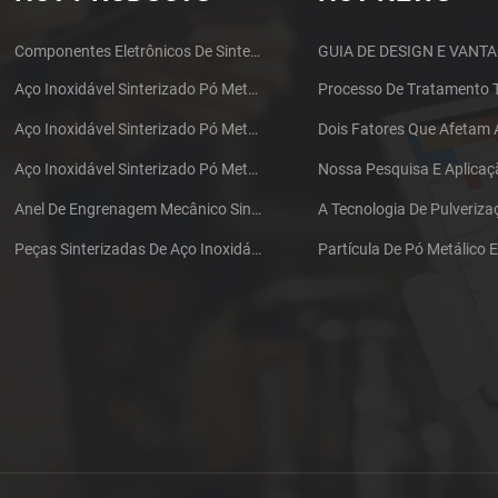
Componentes Eletrônicos De Sinterização MIM Fone De Ouvido Shell Metal Parts
Aço Inoxidável Sinterizado Pó Metalurgia Mecânica De Latão Engrenagem
Aço Inoxidável Sinterizado Pó Metalurgia Metal Gears
Aço Inoxidável Sinterizado Pó Metalurgia Metal Gears
Anel De Engrenagem Mecânico Sinterizado De Aço Inoxidável Da Metalurgia Do Pó
Peças Sinterizadas De Aço Inoxidável Da Metalurgia Do Pó Da Engrenagem Do Ferro