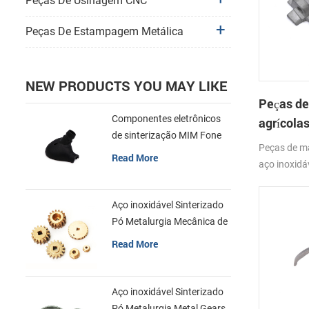
Peças De Usinagem CNC
Peças De Estampagem Metálica
NEW PRODUCTS YOU MAY LIKE
Peças de
Componentes eletrônicos
agrícolas
de sinterização MIM Fone
inoxidáv
Peças de má
de ouvido Shell Metal Parts
Read More
do pó
aço inoxidá
moldagem po
metal (MIM
Aço inoxidável Sinterizado
característ
Pó Metalurgia Mecânica de
produção d
Latão Engrenagem
Read More
pequena e 
Aço inoxidável Sinterizado
Pó Metalurgia Metal Gears