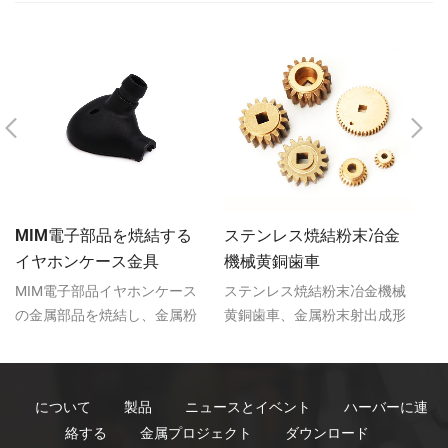
MIM電子部品を焼結する
ステンレス焼結粉末冶金
イヤホンケース金具
機械黄銅歯車
MIM電子部品イヤホンケース
ステンレス焼結粉末冶金機械
ス
の金属部品を焼結し、金属粉
黄銅歯車、金属粉末射出成形
属
末射出成形（MIM）技術は小
（MIM）技術は小型、複雑な
（
型、複雑な形状部品を生産す
形状部品を生産する際立った
形
る際立った特徴がある。
特徴がある。
特
について
製品
ニュースとイベント
ハーバーに連
絡する
金属プロジェクト
ダウンロード