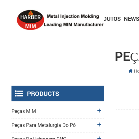
HOME
SOBRE
PRODUTOS
NEWS
Peças electrónicas de consumo
Peças de bloqueio de precisão
Peças para dispositivos médicos
PEÇ
H
PRODUCTS
Peças MIM
Peças Para Metalurgia Do Pó