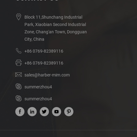
Block 11,Shunchang Industrial
Park, Xiaobian Second Industrial
Zone, Chang'an Town, Dongguan
City, China
+86 0769-82389116
+86 0769-82389116
sales@harber-mim.com
summerzhou4
summerzhou4