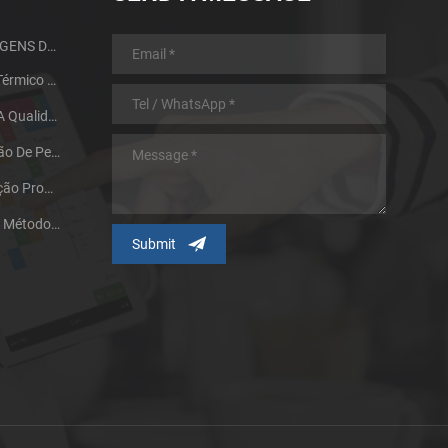
GUIA DE DESIGN E VANTAGENS DA MIM PARTS
Processo De Tratamento Térmico Do Metal Da Metalurgia Do Pó
Dois Fatores Que Afetam A Qualidade De Sinterização De Produtos De Metalurgia Do Pó
Nossa Pesquisa E Aplicação De Peças De Moldagem Por Injeção De Metal De Tamanho Grande
A Tecnologia De Pulverização Promove O Desenvolvimento Do Processo De Moldagem Por Injeção De Pó Metálico
Partícula De Pó Metálico E Métodos De Fabricação Influenciando Na Tecnologia MIM