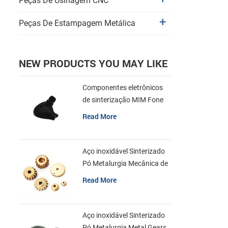
Peças De Usinagem CNC
Peças De Estampagem Metálica
NEW PRODUCTS YOU MAY LIKE
Componentes eletrônicos
de sinterização MIM Fone
de ouvido Shell Metal Parts
Read More
Aço inoxidável Sinterizado
Pó Metalurgia Mecânica de
Latão Engrenagem
Read More
Aço inoxidável Sinterizado
Pó Metalurgia Metal Gears