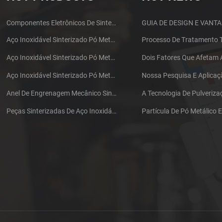
Componentes Eletrônicos De Sinterização MIM Fone De Ouvido Shell Metal Parts
Aço Inoxidável Sinterizado Pó Metalurgia Mecânica De Latão Engrenagem
Aço Inoxidável Sinterizado Pó Metalurgia Metal Gears
Aço Inoxidável Sinterizado Pó Metalurgia Metal Gears
Anel De Engrenagem Mecânico Sinterizado De Aço Inoxidável Da Metalurgia Do Pó
Peças Sinterizadas De Aço Inoxidável Da Metalurgia Do Pó Da Engrenagem Do Ferro