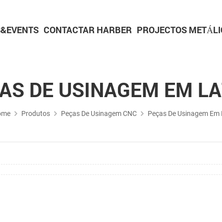
&EVENTS
CONTACTAR HARBER
PROJECTOS METÁLI
Peças para metalurgia do pó
Peças de usinagem CNC
Peças de torneamento CNC
Peças de usinagem de alumínio
Peças de usinagem em latão
AS DE USINAGEM EM L
ome
Produtos
Peças De Usinagem CNC
Peças De Usinagem Em 