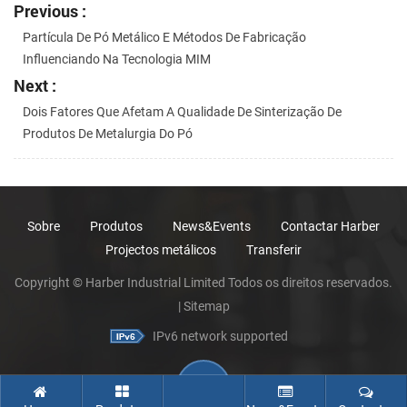
Previous :
Partícula De Pó Metálico E Métodos De Fabricação
Influenciando Na Tecnologia MIM
Next :
Dois Fatores Que Afetam A Qualidade De Sinterização De
Produtos De Metalurgia Do Pó
Sobre
Produtos
News&Events
Contactar Harber
Projectos metálicos
Transferir
Copyright © Harber Industrial Limited Todos os direitos reservados.
|
Sitemap
IPv6 network supported