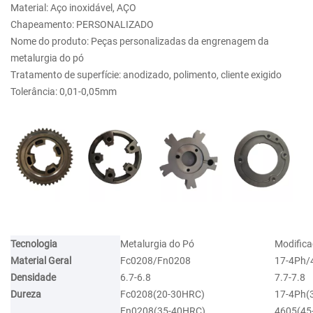
Material: Aço inoxidável, AÇO
Chapeamento: PERSONALIZADO
Nome do produto: Peças personalizadas da engrenagem da
metalurgia do pó
Tratamento de superfície: anodizado, polimento, cliente exigido
Tolerância: 0,01-0,05mm
Tecnologia
Metalurgia do Pó
Modifica
Material Geral
Fc0208/Fn0208
17-4Ph/
Densidade
6.7-6.8
7.7-7.8
Dureza
Fc0208(20-30HRC)
17-4Ph(
Fn0208(35-40HRC)
4605(45