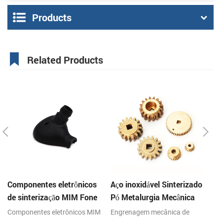
Products
Related Products
Componentes eletrônicos
Aço inoxidável Sinterizado
Aç
de sinterização MIM Fone
Pó Metalurgia Mecânica
P
de ouvido Shell Metal
de Latão Engrenagem
G
Componentes eletrônicos MIM
Engrenagem mecânica de
En