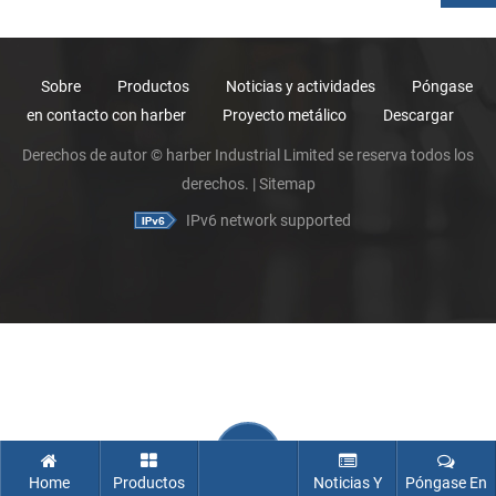
Sobre
Productos
Noticias y actividades
Póngase
en contacto con harber
Proyecto metálico
Descargar
Derechos de autor © harber Industrial Limited se reserva todos los
derechos. |
Sitemap
IPv6 network supported
Home
Productos
Noticias Y
Póngase En