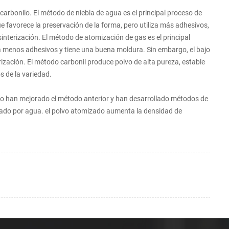
arbonilo. El método de niebla de agua es el principal proceso de
ue favorece la preservación de la forma, pero utiliza más adhesivos,
 sinterización. El método de atomización de gas es el principal
ita menos adhesivos y tiene una buena moldura. Sin embargo, el bajo
terización. El método carbonil produce polvo de alta pureza, estable
s de la variedad.
lvo han mejorado el método anterior y han desarrollado métodos de
zado por agua. el polvo atomizado aumenta la densidad de