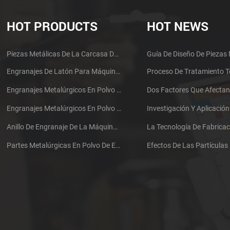
HOT PRODUCTS
HOT NEWS
Piezas Metálicas De La Carcasa De Auriculares De Componentes Electrónicos Mim Aglomerados
Engranajes De Latón Para Máquinas Metalúrgicas En Polvo Sinterizadas De Acero Inoxidable
Engranajes Metalúrgicos En Polvo Sinterizados De Acero Inoxidable
Engranajes Metalúrgicos En Polvo Sinterizados De Acero Inoxidable
Anillo De Engranaje De La Máquina Metalúrgica En Polvo Sinterizada De Acero Inoxidable
Partes Metalúrgicas En Polvo De Engranajes Sinterizados De Hierro Inoxidable