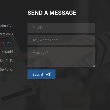
SEND A MESSAGE
Guía De Diseño De Piezas Mim Y Ventajas
Proceso De Tratamiento Térmico De Metales Metalúrgicos En Polvo
Dos Factores Que Afectan La Calidad De Sinterización De Los Productos Metalúrgicos En Polvo
Investigación Y Aplicación De Moldes De Inyección De Metal A Gran Escala
La Tecnología De Fabricación De Polvo Promueve El Desarrollo Del Proceso De Moldeo Por Inyección De Polvo Metálico
Efectos De Las Partículas De Polvo Metálico Y Sus Métodos De Preparación En La Tecnología MIM