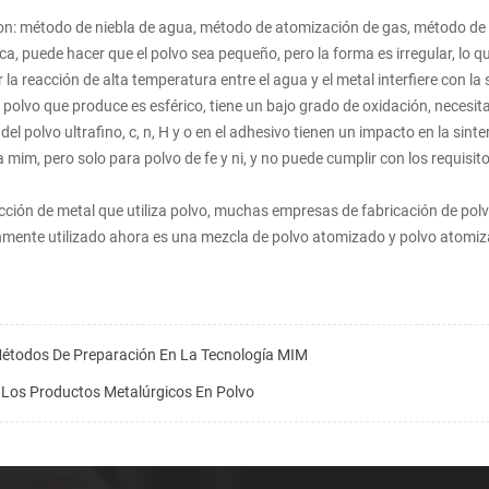
son: método de niebla de agua, método de atomización de gas, método de c
ca, puede hacer que el polvo sea pequeño, pero la forma es irregular, lo q
 la reacción de alta temperatura entre el agua y el metal interfiere con la
 polvo que produce es esférico, tiene un bajo grado de oxidación, neces
del polvo ultrafino, c, n, H y o en el adhesivo tienen un impacto en la sin
 mim, pero solo para polvo de fe y ni, y no puede cumplir con los requisito
yección de metal que utiliza polvo, muchas empresas de fabricación de po
únmente utilizado ahora es una mezcla de polvo atomizado y polvo atomi
 Métodos De Preparación En La Tecnología MIM
e Los Productos Metalúrgicos En Polvo