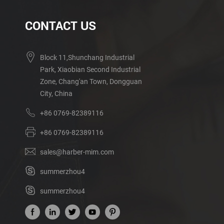
CONTACT US
Block 11,Shunchang Industrial
Park, Xiaobian Second Industrial
Zone, Chang'an Town, Dongguan
City, China
+86 0769-82389116
+86 0769-82389116
sales@harber-mim.com
summerzhou4
summerzhou4