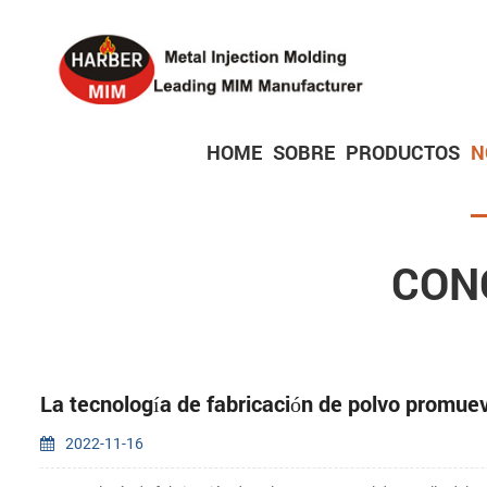
HOME
SOBRE
PRODUCTOS
N
Piezas de productos electrónicos de consumo
Piezas de bloqueo de precisión
Piezas de dispositivos médicos
CON
La tecnología de fabricación de polvo promuev
2022-11-16