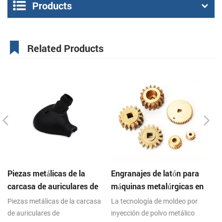
Products
Related Products
Piezas metálicas de la
Engranajes de latón para
E
carcasa de auriculares de
máquinas metalúrgicas en
en
componentes electrónicos
polvo sinterizadas de
ac
Piezas metálicas de la carcasa
La tecnología de moldeo por
La
mim aglomerados
acero inoxidable
de auriculares de
inyección de polvo metálico
in