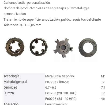
Galvanoplastia: personalización
Nombre del producto: piezas de engranajes pulvimetalurgia
personalizadas
Tratamiento de superficie: anodización, pulido, requisitos del cliente
Tolerancia: 0,01 - 0,05 mm
Tecnología
Metalurgia en polvo
Mo
Material general
Fc0208 / fn0208
17
Densidad
6,7 - 6,8
7,7
Dureza
Fc0208 (20 - 30 HRC)
17
Fn0208 (35 - 40 HRC)
46
Aplicación
Equipo médico