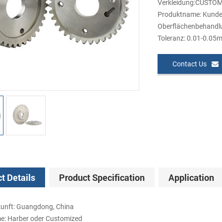
Verkleidung:CUSTO
Produktname: Kundens
Oberflächenbehandlung
Toleranz: 0.01-0.05
Contact Us
t Details
Product Specification
Application
kunft: Guangdong, China
: Harber oder Customized