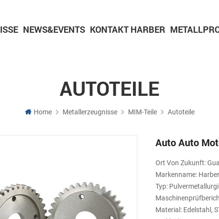
ISSE
NEWS&EVENTS
KONTAKT HARBER
METALLPRO
Teile für Pulvermetallurgie
CNC-Bearbeitungsteil
Bearbeitungsteile aus Aluminium
Teile für die Bearbeitung von Messing
AUTOTEILE
Home
Metallerzeugnisse
MIM-Teile
Autoteile
Auto Auto Mot
Ort Von Zukunft: Gu
Markenname: Harber
Typ: Pulvermetallurgi
Maschinenprüfbericht
Material: Edelstahl,