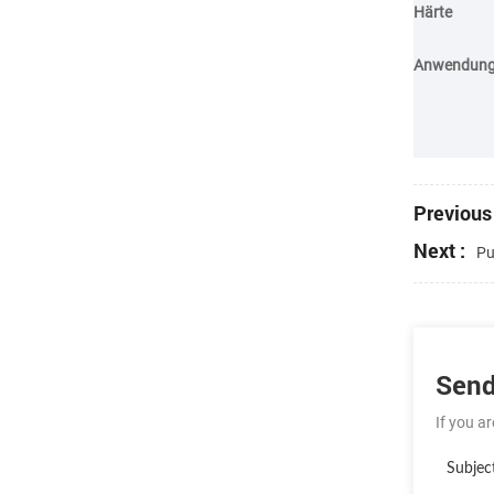
Härte
Anwendun
Previous 
Next :
Pu
Send
If you a
Subjec