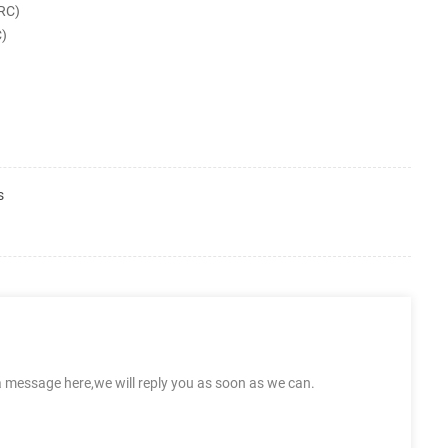
RC)
)
s
a message here,we will reply you as soon as we can.