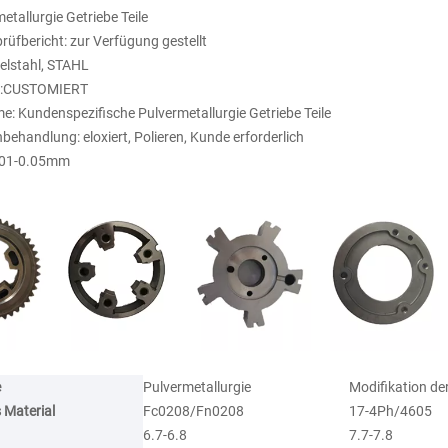
etallurgie Getriebe Teile
üfbericht: zur Verfügung gestellt
delstahl, STAHL
g:CUSTOMIERT
: Kundenspezifische Pulvermetallurgie Getriebe Teile
behandlung: eloxiert, Polieren, Kunde erforderlich
0.01-0.05mm
e
Pulvermetallurgie
Modifikation der
 Material
Fc0208/Fn0208
17-4Ph/4605
6.7-6.8
7.7-7.8