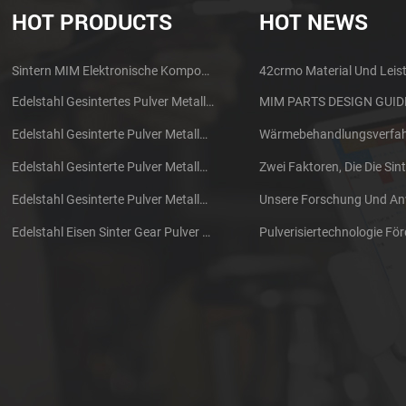
Formteile.
HOT PRODUCTS
HOT NEWS
Sintern MIM Elektronische Komponenten Kopfhörer Shell Metall Teile
42crmo Material Und Leis
Edelstahl Gesintertes Pulver Metallurgie Mechanische Messing Getriebe
Edelstahl Gesinterte Pulver Metallurgie Metall Zahnräder
Edelstahl Gesinterte Pulver Metallurgie Metall Zahnräder
Edelstahl Gesinterte Pulver Metallurgie Mechanische Zahnradring
Edelstahl Eisen Sinter Gear Pulver Metallurgie Teile