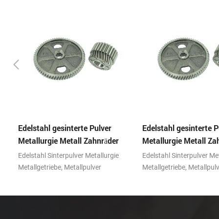
Edelstahl gesinterte Pulver
Edelstahl gesinterte P
Metallurgie Metall Zahnräder
Metallurgie Metall Za
Edelstahl Sinterpulver Metallurgie
Edelstahl Sinterpulver Me
Metallgetriebe, Metallpulver
Metallgetriebe, Metallpul
Spritzguss (MIM) Technologie mit den
Spritzguss (MIM) Technol
Vorteilen prominenter Merkmale bei
Vorteilen prominenter Me
der Herstellung kleiner, komplexer
der Herstellung kleiner, 
Formteile.
Formteile.