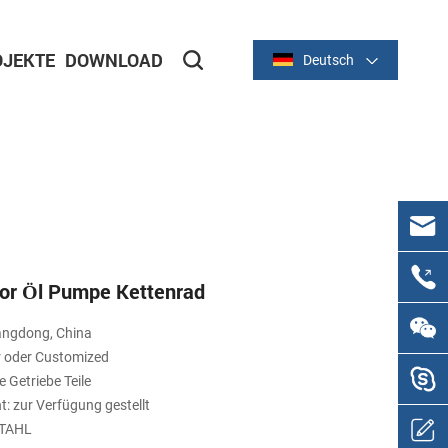
JEKTE
DOWNLOAD
Deutsch
e
Stanzteile aus Metall
or Öl Pumpe Kettenrad
angdong, China
 oder Customized
e Getriebe Teile
: zur Verfügung gestellt
 STAHL