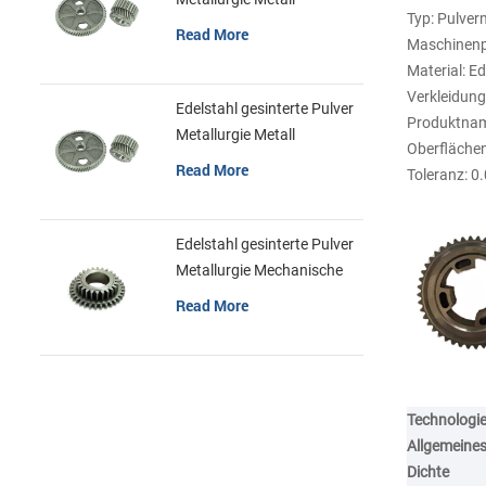
Typ: Pulverm
Zahnräder
Read More
Maschinenpr
Material: E
Verkleidun
Edelstahl gesinterte Pulver
Produktname
Metallurgie Metall
Oberflächen
Zahnräder
Read More
Toleranz: 
Edelstahl gesinterte Pulver
Metallurgie Mechanische
Zahnradring
Read More
Technologi
Allgemeines
Dichte