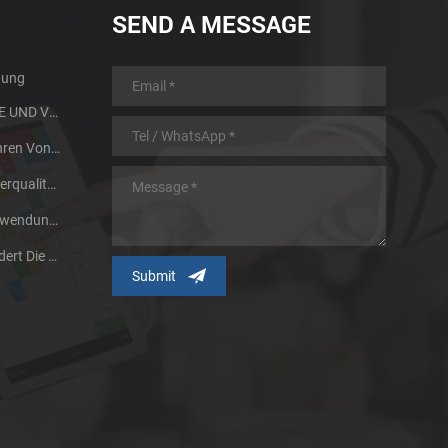
SEND A MESSAGE
tung
MIM PARTS DESIGN GUIDE UND VORTEILE
Wärmebehandlungsverfahren Von Pulvermetallurgie Metall
Zwei Faktoren, Die Die Sinterqualität Von Pulvermetallurgieprodukten Beeinflussen
Unsere Forschung Und Anwendung Von Großen Metallspritzgussteilen
Pulverisiertechnologie Fördert Die Entwicklung Des Metallpulver-Spritzgießverfahrens