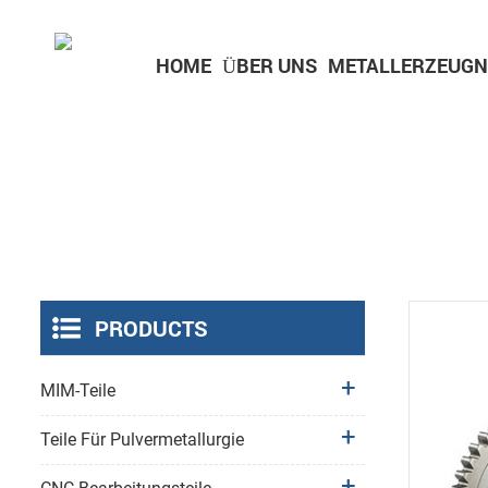
HOME
ÜBER UNS
METALLERZEUGN
Teile für Unterhaltungselektronik
Teile für medizinische Geräte
PRODUCTS
MIM-Teile
Teile Für Pulvermetallurgie