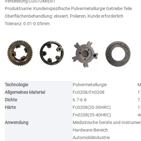
Verkleidung:CUSTOMIERT
Produktname: Kundenspezifische Pulvermetallurgie Getriebe Teile
Oberflächenbehandlung: eloxiert, Polieren, Kunde erforderlich
Toleranz: 0.01-0.05mm
Technologie
Pulvermetallurgie
M
Allgemeines Material
Fc0208/Fn0208
1
Dichte
6.7-6.8
7
Härte
Fc0208(20-30HRC)
1
Fn0208(35-40HRC)
4
Anwendung
Medizinische Geräte und Instrume
Hardware-Bereich
Automobilindustrie