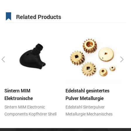
Related Products
Sintern MIM
Edelstahl gesintertes
Ed
Elektronische
Pulver Metallurgie
Pu
Komponenten Kopfhörer
Mechanische Messing
Z
Sintern MIM Electronic
Edelstahl Sinterpulver
Ed
Shell Metall Teile
Getriebe
Components Kopfhörer Shell
Metallurgie Mechanisches
Me
Metallteile, Metallpulver
Messinggetriebe, Metallpulver
Me
Spritzguss (MIM) Technologie
Spritzgießen (MIM)
Te