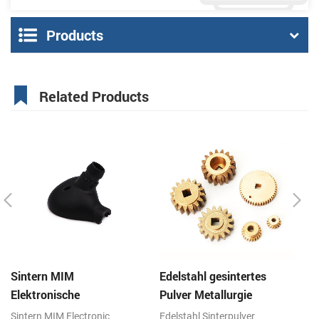
Products
Related Products
Sintern MIM
Edelstahl gesintertes
Ed
Elektronische
Pulver Metallurgie
Pu
Komponenten Kopfhörer
Mechanische Messing
Z
Sintern MIM Electronic
Edelstahl Sinterpulver
Ed