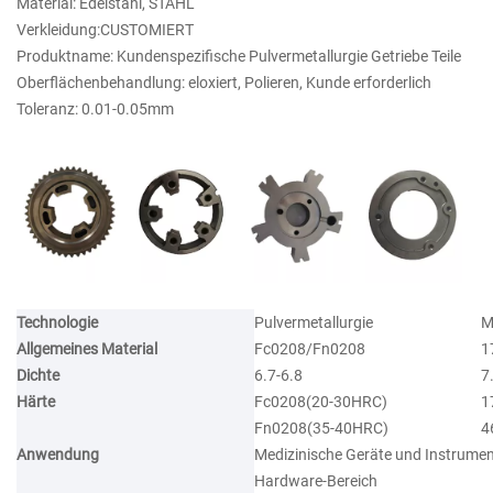
Material: Edelstahl, STAHL
Verkleidung:CUSTOMIERT
Produktname: Kundenspezifische Pulvermetallurgie Getriebe Teile
Oberflächenbehandlung: eloxiert, Polieren, Kunde erforderlich
Toleranz: 0.01-0.05mm
Technologie
Pulvermetallurgie
M
Allgemeines Material
Fc0208/Fn0208
1
Dichte
6.7-6.8
7
Härte
Fc0208(20-30HRC)
1
Fn0208(35-40HRC)
4
Anwendung
Medizinische Geräte und Instrume
Hardware-Bereich