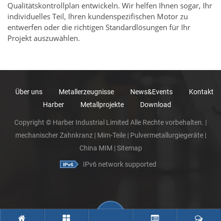
Qualitätskontrollplan entwickeln. Wir helfen Ihnen sogar, Ihr
individuelles Teil, Ihren kundenspezifischen Motor zu
entwerfen oder die richtigen Standardlösungen für Ihr
Projekt auszuwählen.
Über uns
Metallerzeugnisse
News&Events
Kontakt
Harber
Metallprojekte
Download
Copyright © Harber Industrial Limited Alle Rechte vorbehalten. |
mechanischer Zahnkranz
|
Mim-Teile
|
Pulvermetallurgiegeräte
|
China MIM
|
Sitemap
IPv6 network supported
|
mechanischer Zahnkranz
|
Mim-Teile
|
Pulvermetallurgiegeräte
|
China