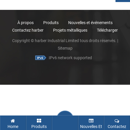
À propos
Produits
Nouvelles et événements
Contactez harber
Projets métalliques
Télécharger
Copyright © harber Industrial Limited tous droits réservés. |
Sitemap
IPv6 network supported
Home
Produits
Nouvelles Et
Contactez