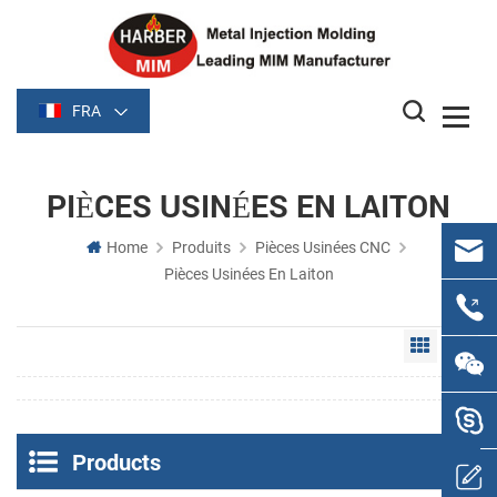
FRA
PIÈCES USINÉES EN LAITON
Home
Produits
Pièces Usinées CNC
Pièces Usinées En Laiton
Grid Vie
Li
Products