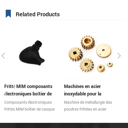
Related Products
Fritté MIM composants
Machines en acier
E
électroniques boîtier de
inoxydable pour la
en
casque pièces métalliques
métallurgie des poudres
po
Composants électroniques
Machine de métallurgie des
La
frittées
p
frittés MIM boîtier de casque
poudres frittées en acier
fr
pièces métalliques, la
inoxydable engrenage en
la
technologie de moulage par
laiton, technologie de moulage
in