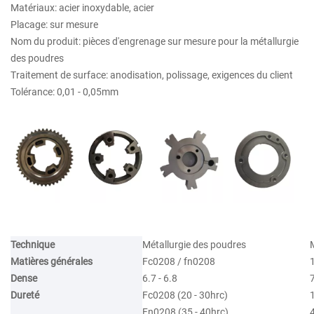
Matériaux: acier inoxydable, acier
Placage: sur mesure
Nom du produit: pièces d'engrenage sur mesure pour la métallurgie
des poudres
Traitement de surface: anodisation, polissage, exigences du client
Tolérance: 0,01 - 0,05mm
Technique
Métallurgie des poudres
Matières générales
Fc0208 / fn0208
Dense
6.7 - 6.8
7
Dureté
Fc0208 (20 - 30hrc)
1
Fn0208 (35 - 40hrc)