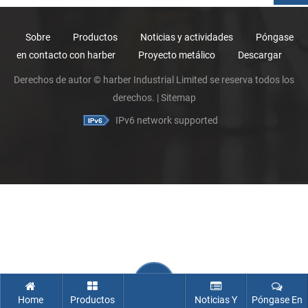
Sobre
Productos
Noticias y actividades
Póngase
en contacto con harber
Proyecto metálico
Descargar
Derechos de autor © harber Industrial Limited se reserva todos los
derechos. |
Sitemap
IPv6 network supported
Home
Productos
Noticias Y
Póngase En