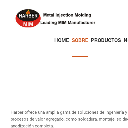
HOME
SOBRE
PRODUCTOS
N
Piezas de productos electrónicos de consumo
Piezas de bloqueo de precisión
Piezas de dispositivos médicos
Harber ofrece una amplia gama de soluciones de ingeniería 
procesos de valor agregado, como soldadura, montaje, soldadu
anodización completa.