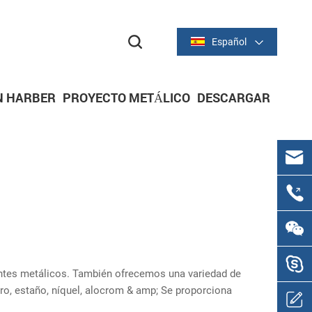
Español
N HARBER
PROYECTO METÁLICO
DESCARGAR
C
entes metálicos. También ofrecemos una variedad de
oro, estaño, níquel, alocrom & amp; Se proporciona