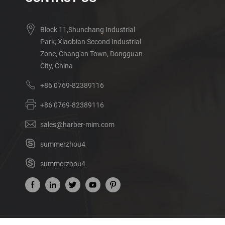
Block 11,Shunchang Industrial
Park, Xiaobian Second Industrial
Zone, Chang'an Town, Dongguan
City, China
+86 0769-82389116
+86 0769-82389116
sales@harber-mim.com
summerzhou4
summerzhou4