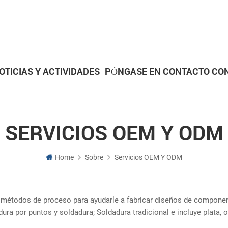
OTICIAS Y ACTIVIDADES
PÓNGASE EN CONTACTO CO
Piezas metalúrgicas en polvo
Piezas de Mecanizado CN
SERVICIOS OEM Y ODM
Home
Sobre
Servicios OEM Y ODM
y métodos de proceso para ayudarle a fabricar diseños de compon
ra por puntos y soldadura; Soldadura tradicional e incluye plata, 