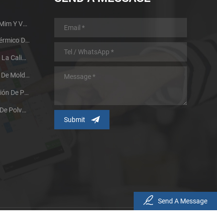
Guía De Diseño De Piezas Mim Y Ventajas
Proceso De Tratamiento Térmico De Metales Metalúrgicos En Polvo
Dos Factores Que Afectan La Calidad De Sinterización De Los Productos Metalúrgicos En Polvo
Investigación Y Aplicación De Moldes De Inyección De Metal A Gran Escala
La Tecnología De Fabricación De Polvo Promueve El Desarrollo Del Proceso De Moldeo Por Inyección De Polvo Metálico
Efectos De Las Partículas De Polvo Metálico Y Sus Métodos De Preparación En La Tecnología MIM
Send A Message