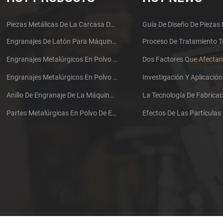
Piezas Metálicas De La Carcasa De Auriculares De Componentes Electrónicos Mim Aglomerados
Engranajes De Latón Para Máquinas Metalúrgicas En Polvo Sinterizadas De Acero Inoxidable
Engranajes Metalúrgicos En Polvo Sinterizados De Acero Inoxidable
Engranajes Metalúrgicos En Polvo Sinterizados De Acero Inoxidable
Anillo De Engranaje De La Máquina Metalúrgica En Polvo Sinterizada De Acero Inoxidable
Partes Metalúrgicas En Polvo De Engranajes Sinterizados De Hierro Inoxidable