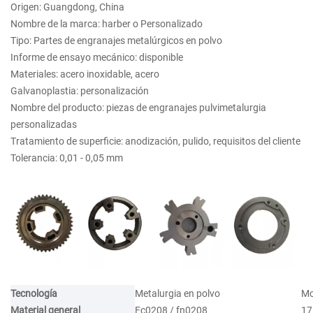
Origen: Guangdong, China
Nombre de la marca: harber o Personalizado
Tipo: Partes de engranajes metalúrgicos en polvo
Informe de ensayo mecánico: disponible
Materiales: acero inoxidable, acero
Galvanoplastia: personalización
Nombre del producto: piezas de engranajes pulvimetalurgia
personalizadas
Tratamiento de superficie: anodización, pulido, requisitos del cliente
Tolerancia: 0,01 - 0,05 mm
Tecnología
Metalurgia en polvo
Mo
Material general
Fc0208 / fn0208
17