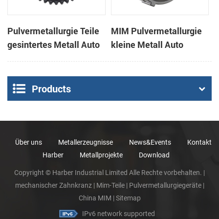
Pulvermetallurgie Teile
MIM Pulvermetallurgie
gesintertes Metall Auto
kleine Metall Auto
Kettenrad
Ersatzteile Mim Teile
Products
Über uns
Metallerzeugnisse
News&Events
Kontakt
Harber
Metallprojekte
Download
Copyright © Harber Industrial Limited Alle Rechte vorbehalten. |
mechanischer Zahnkranz
|
Mim-Teile
|
Pulvermetallurgiegeräte
|
China MIM
|
Sitemap
IPv6 network supported