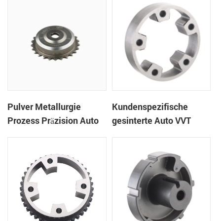
Defecets
Pulver Metallurgie
Kundenspezifische
Prozess Präzision Auto
gesinterte Auto VVT
Teile VVT System
Teile
Kettenrad Rad