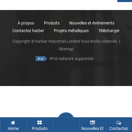
À propos
Produits
Nouvelles et événements
Contactez harber
Projets métalliques
Télécharger
Copyright © harber Industrial Limited tous droits réservés. |
Sitemap
IPv6 network supported
Home
Produits
Nouvelles Et
Contactez