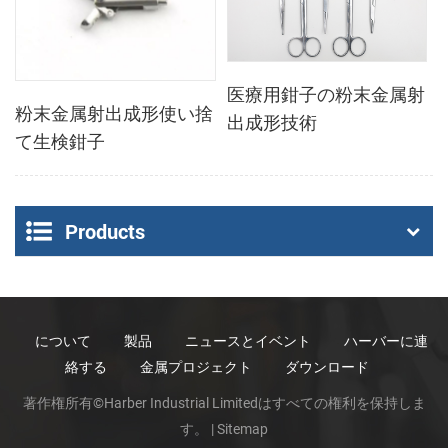
医療用鉗子の粉末金属射
粉末金属射出成形使い捨
出成形技術
て生検鉗子
Products
について
製品
ニュースとイベント
ハーバーに連
絡する
金属プロジェクト
ダウンロード
著作権所有©Harber Industrial Limitedはすべての権利を保持しま
す。 |
Sitemap