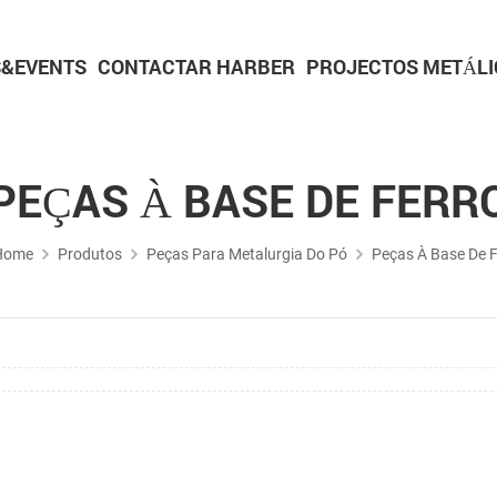
&EVENTS
CONTACTAR HARBER
PROJECTOS METÁLI
Peças para metalurgia do pó
Peças de usinagem CNC
Peças de torneamento CNC
Peças de usinagem de alumínio
Peças de usinagem em latão
PEÇAS À BASE DE FERR
Home
Produtos
Peças Para Metalurgia Do Pó
Peças À Base De F