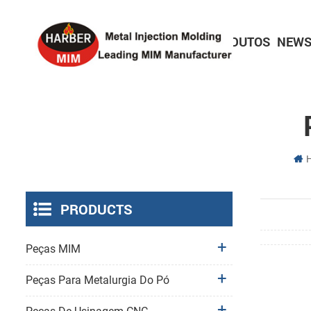
HOME
SOBRE
PRODUTOS
NEWS
Peças electrónicas de consumo
Peças de bloqueio de precisão
Peças para dispositivos médicos
PRODUCTS
Peças MIM
Peças Para Metalurgia Do Pó