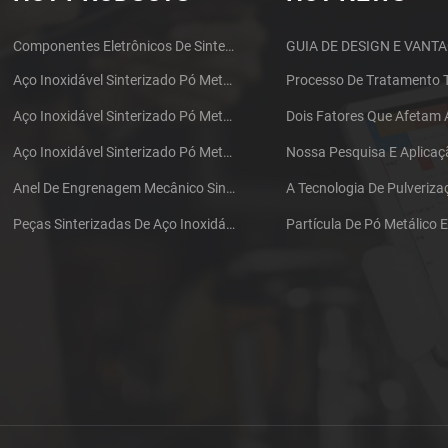
Componentes Eletrônicos De Sinterização MIM Fone De Ouvido Shell Metal Parts
Aço Inoxidável Sinterizado Pó Metalurgia Mecânica De Latão Engrenagem
Aço Inoxidável Sinterizado Pó Metalurgia Metal Gears
Aço Inoxidável Sinterizado Pó Metalurgia Metal Gears
Anel De Engrenagem Mecânico Sinterizado De Aço Inoxidável Da Metalurgia Do Pó
Peças Sinterizadas De Aço Inoxidável Da Metalurgia Do Pó Da Engrenagem Do Ferro