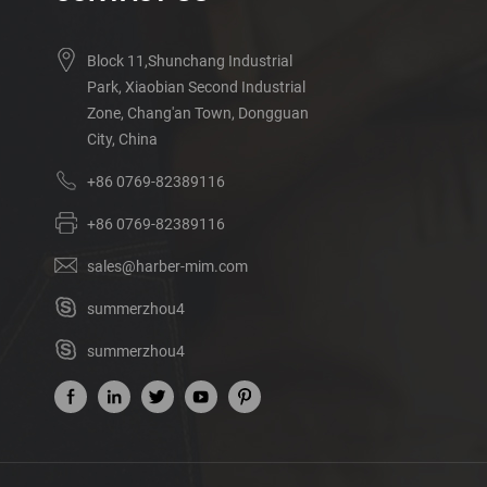
Block 11,Shunchang Industrial
Park, Xiaobian Second Industrial
Zone, Chang'an Town, Dongguan
City, China
+86 0769-82389116
+86 0769-82389116
sales@harber-mim.com
summerzhou4
summerzhou4