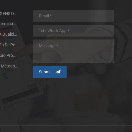
GUIA DE DESIGN E VANTAGENS DA MIM PARTS
Processo De Tratamento Térmico Do Metal Da Metalurgia Do Pó
Dois Fatores Que Afetam A Qualidade De Sinterização De Produtos De Metalurgia Do Pó
Nossa Pesquisa E Aplicação De Peças De Moldagem Por Injeção De Metal De Tamanho Grande
A Tecnologia De Pulverização Promove O Desenvolvimento Do Processo De Moldagem Por Injeção De Pó Metálico
Partícula De Pó Metálico E Métodos De Fabricação Influenciando Na Tecnologia MIM