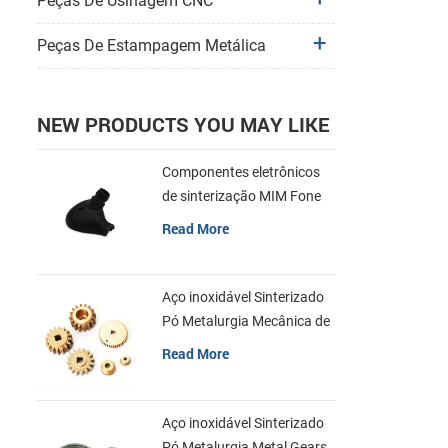
Peças De Usinagem CNC
Peças De Estampagem Metálica
NEW PRODUCTS YOU MAY LIKE
Componentes eletrônicos
de sinterização MIM Fone
de ouvido Shell Metal Parts
Read More
Aço inoxidável Sinterizado
Pó Metalurgia Mecânica de
Latão Engrenagem
Read More
Aço inoxidável Sinterizado
Pó Metalurgia Metal Gears