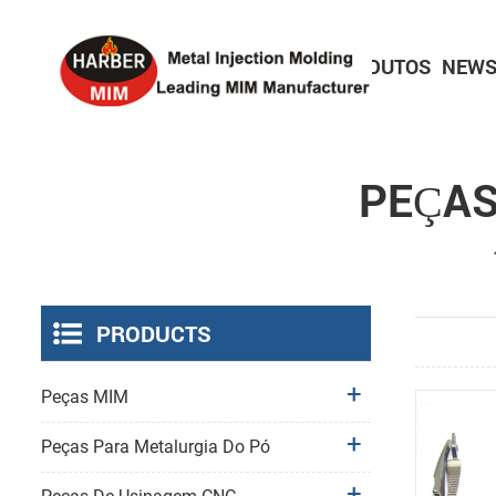
HOME
SOBRE
PRODUTOS
NEWS
Peças electrónicas de consumo
Peças de bloqueio de precisão
Peças para dispositivos médicos
PEÇAS
PRODUCTS
Peças MIM
Peças Para Metalurgia Do Pó