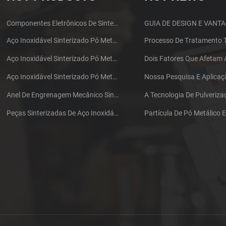
Componentes Eletrônicos De Sinterização MIM Fone De Ouvido Shell Metal Parts
Aço Inoxidável Sinterizado Pó Metalurgia Mecânica De Latão Engrenagem
Aço Inoxidável Sinterizado Pó Metalurgia Metal Gears
Aço Inoxidável Sinterizado Pó Metalurgia Metal Gears
Anel De Engrenagem Mecânico Sinterizado De Aço Inoxidável Da Metalurgia Do Pó
Peças Sinterizadas De Aço Inoxidável Da Metalurgia Do Pó Da Engrenagem Do Ferro