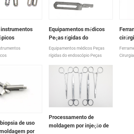
 instrumentos
Equipamentos médicos
Ferra
ópicos
Peças rígidas do
cirúrg
endoscópio Peças
Grapp
nstrumentos
Equipamentos médicos Peças
Ferrame
cirúrgicas Micro Forceps
icos
rígidas do endoscópio Peças
Cirurgi
Metal Parts
cirúrgicas Micro Forceps Metal
Parts
Processamento de
 biopsia de uso
moldagem por injeção de
 moldagem por
metal em pó de pinças