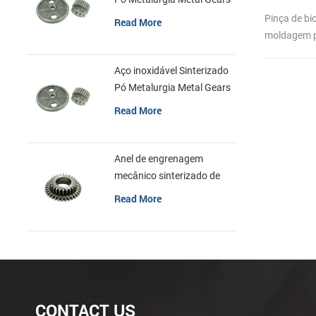
injeção d
Pinça de bi
Read More
moldagem p
pó
Aço inoxidável Sinterizado
Pó Metalurgia Metal Gears
Read More
Anel de engrenagem
mecânico sinterizado de
aço inoxidável da
Read More
metalurgia do pó
CONTACT US