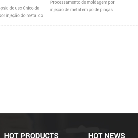
Processamento de moldagem por
o metal do pó
médicas
opsia de uso único da
injeção de metal em pó de pinças
or injeção do metal do
médicas
HOT PRODUCTS
HOT NEWS