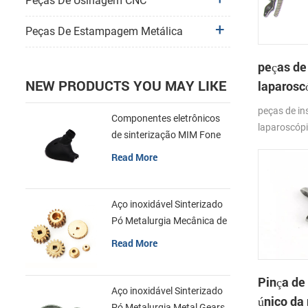
Peças De Usinagem CNC
Peças De Estampagem Metálica
peças de
NEW PRODUCTS YOU MAY LIKE
laparosc
peças de i
Componentes eletrônicos
laparoscóp
de sinterização MIM Fone
de ouvido Shell Metal Parts
Read More
Aço inoxidável Sinterizado
Pó Metalurgia Mecânica de
Latão Engrenagem
Read More
Pinça de
Aço inoxidável Sinterizado
único da
Pó Metalurgia Metal Gears