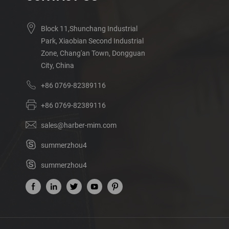
Block 11,Shunchang Industrial
Park, Xiaobian Second Industrial
Zone, Chang'an Town, Dongguan
City, China
+86 0769-82389116
+86 0769-82389116
sales@harber-mim.com
summerzhou4
summerzhou4