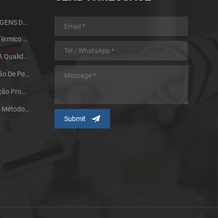
GUIA DE DESIGN E VANTAGENS DA MIM PARTS
Processo De Tratamento Térmico Do Metal Da Metalurgia Do Pó
Dois Fatores Que Afetam A Qualidade De Sinterização De Produtos De Metalurgia Do Pó
Nossa Pesquisa E Aplicação De Peças De Moldagem Por Injeção De Metal De Tamanho Grande
A Tecnologia De Pulverização Promove O Desenvolvimento Do Processo De Moldagem Por Injeção De Pó Metálico
Partícula De Pó Metálico E Métodos De Fabricação Influenciando Na Tecnologia MIM