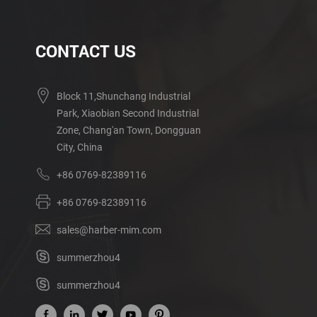
CONTACT US
Block 11,Shunchang Industrial
Park, Xiaobian Second Industrial
Zone, Chang'an Town, Dongguan
City, China
+86 0769-82389116
+86 0769-82389116
sales@harber-mim.com
summerzhou4
summerzhou4