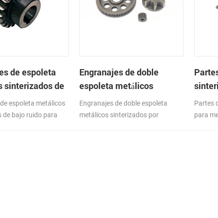
es de espoleta
Engranajes de doble
Parte
s sinterizados de
espoleta metálicos
sinter
o para cajas de
sinterizados por
metal
de espoleta metálicos
Engranajes de doble espoleta
Partes 
metalurgia en polvo
acero
s de bajo ruido para
metálicos sinterizados por
para me
ambios
metalurgia en polvo
inoxida