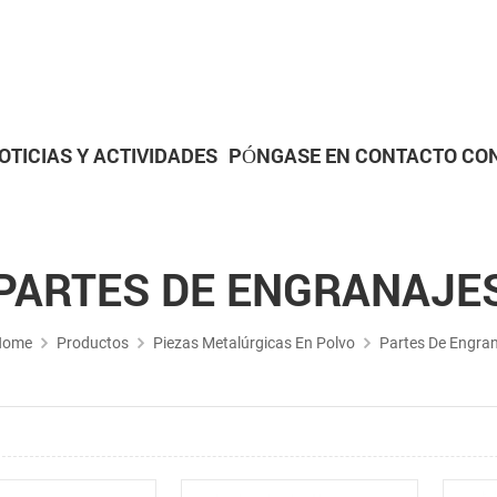
OTICIAS Y ACTIVIDADES
PÓNGASE EN CONTACTO CO
Piezas metalúrgicas en polvo
Piezas de Mecanizado CN
PARTES DE ENGRANAJE
Home
Productos
Piezas Metalúrgicas En Polvo
Partes De Engran