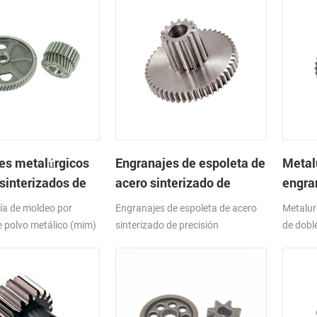
es metalúrgicos
Engranajes de espoleta de
Metal
sinterizados de
acero sinterizado de
engra
oxidable
precisión
espol
ía de moldeo por
Engranajes de espoleta de acero
Metalur
e polvo metálico (mim)
sinterizado de precisión
de dobl
erísticas
tes en la producción de
eñas y complejas.