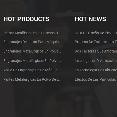
HOT PRODUCTS
HOT NEWS
Piezas Metálicas De La Carcasa De Auriculares De Componentes Electrónicos Mim Aglomerados
Engranajes De Latón Para Máquinas Metalúrgicas En Polvo Sinterizadas De Acero Inoxidable
Engranajes Metalúrgicos En Polvo Sinterizados De Acero Inoxidable
Engranajes Metalúrgicos En Polvo Sinterizados De Acero Inoxidable
Anillo De Engranaje De La Máquina Metalúrgica En Polvo Sinterizada De Acero Inoxidable
Partes Metalúrgicas En Polvo De Engranajes Sinterizados De Hierro Inoxidable