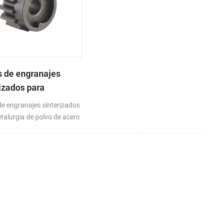
s de engranajes
izados para
urgia de polvo de
de engranajes sinterizados
 inoxidable
talurgia de polvo de acero
ble