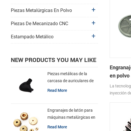
Piezas Metalúrgicas En Polvo
Piezas De Mecanizado CNC
Estampado Metálico
NEW PRODUCTS YOU MAY LIKE
Engranaj
Piezas metálicas de la
en polvo 
carcasa de auriculares de
acero in
La tecnolog
componentes electrónicos
Read More
inyección d
mim aglomerados
tiene caract
sobresalien
Engranajes de latón para
piezas pequ
máquinas metalúrgicas en
polvo sinterizadas de acero
Read More