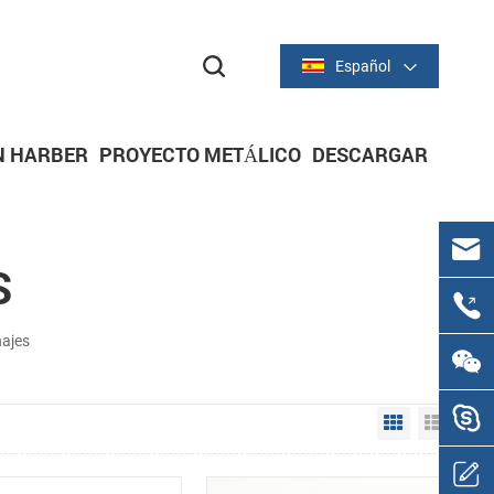
Español
N HARBER
PROYECTO METÁLICO
DESCARGAR
C
S
ajes
Grid View
List V