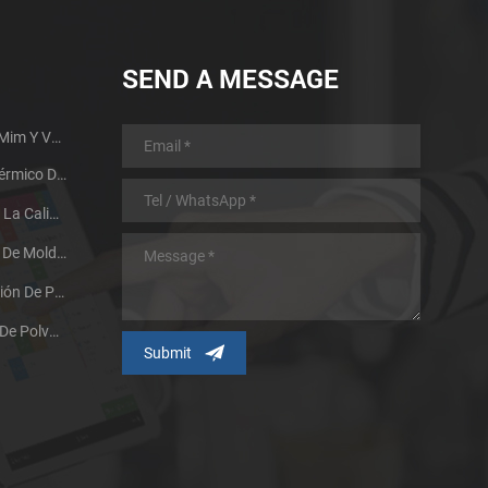
SEND A MESSAGE
Guía De Diseño De Piezas Mim Y Ventajas
Proceso De Tratamiento Térmico De Metales Metalúrgicos En Polvo
Dos Factores Que Afectan La Calidad De Sinterización De Los Productos Metalúrgicos En Polvo
Investigación Y Aplicación De Moldes De Inyección De Metal A Gran Escala
La Tecnología De Fabricación De Polvo Promueve El Desarrollo Del Proceso De Moldeo Por Inyección De Polvo Metálico
Efectos De Las Partículas De Polvo Metálico Y Sus Métodos De Preparación En La Tecnología MIM