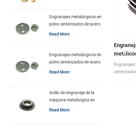
inoxidable
Engranajes metalúrgicos en
polvo sinterizados de acero
inoxidable
Read More
Engranaj
metálico
Engranajes metalúrgicos en
bajo ruid
polvo sinterizados de acero
Engranajes 
inoxidable
cambios
Read More
sinterizado
cajas de c
Anillo de engranaje de la
máquina metalúrgica en
polvo sinterizada de acero
Read More
inoxidable