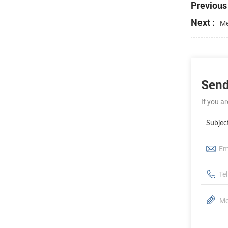
Previous 
Next :
Me
Send
If you a
Subjec