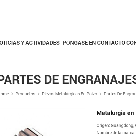
OTICIAS Y ACTIVIDADES
PÓNGASE EN CONTACTO CO
Piezas metalúrgicas en polvo
Piezas de Mecanizado CN
PARTES DE ENGRANAJE
Home
Productos
Piezas Metalúrgicas En Polvo
Partes De Engran
Metalurgia en 
Origen: Guangdong, 
Nombre de la marca: