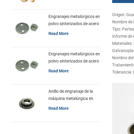
inoxidable
Origen: Gu
Engranajes metalúrgicos en
Nombre de l
polvo sinterizados de acero
Tipo: Parte
inoxidable
Read More
Informe de 
Materiales: 
Galvanoplas
Engranajes metalúrgicos en
Nombre del 
polvo sinterizados de acero
Tratamiento 
inoxidable
Read More
Tolerancia:
Anillo de engranaje de la
máquina metalúrgica en
polvo sinterizada de acero
Read More
inoxidable