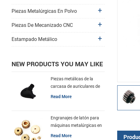
Piezas Metalúrgicas En Polvo
Piezas De Mecanizado CNC
Estampado Metálico
NEW PRODUCTS YOU MAY LIKE
Piezas metálicas de la
carcasa de auriculares de
componentes electrónicos
Read More
mim aglomerados
Engranajes de latón para
máquinas metalúrgicas en
polvo sinterizadas de acero
Read More
Produc