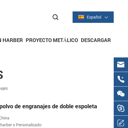
Español
N HARBER
PROYECTO METÁLICO
DESCARGAR
C
S
ajes
polvo de engranajes de doble espoleta
China
 harber o Personalizado