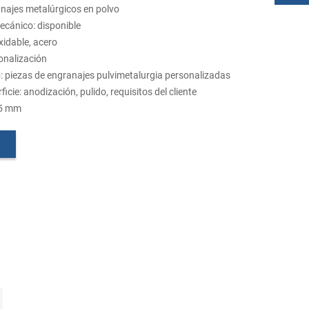
anajes metalúrgicos en polvo
ecánico: disponible
xidable, acero
onalización
 piezas de engranajes pulvimetalurgia personalizadas
icie: anodización, pulido, requisitos del cliente
,05 mm