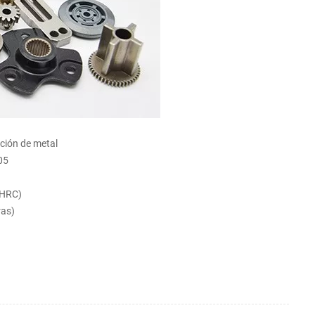
ción de metal
05
 HRC)
ras)