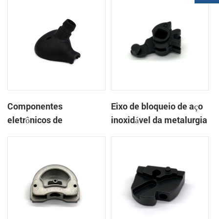
Componentes
Eixo de bloqueio de aço
eletrônicos de
inoxidável da metalurgia
sinterização MIM Fone
do pó
de ouvido Shell Metal
Parts