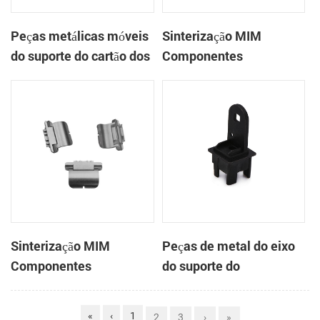
Peças metálicas móveis
Sinterização MIM
do suporte do cartão dos
Componentes
componentes
eletrônicos Caixa de
eletrônicos de
fone de ouvido de aço
sinterização MIM
inoxidável
Sinterização MIM
Peças de metal do eixo
Componentes
do suporte do
Eletrônicos Caixa de
computador dos
Fone de Ouvido
componentes
«
‹
1
2
3
›
»