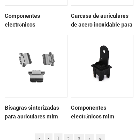
Componentes
Carcasa de auriculares
electrónicos
de acero inoxidable para
sinterizados mim
componentes
electrónicos mim
sinterizados
Bisagras sinterizadas
Componentes
para auriculares mim
electrónicos mim
sinterizados
«
‹
1
2
3
›
»