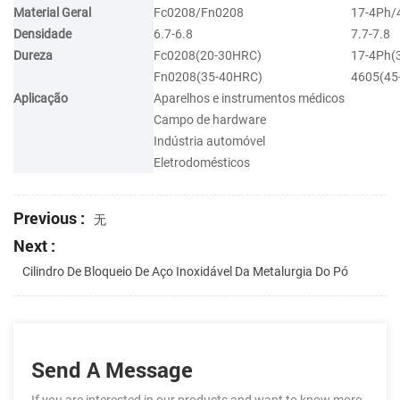
Material Geral
Fc0208/Fn0208
17-4Ph/
Densidade
6.7-6.8
7.7-7.8
Dureza
Fc0208(20-30HRC)
17-4Ph(
Fn0208(35-40HRC)
4605(45
Aplicação
Aparelhos e instrumentos médicos
Campo de hardware
Indústria automóvel
Eletrodomésticos
Previous :
无
Next :
Cilindro De Bloqueio De Aço Inoxidável Da Metalurgia Do Pó
Send A Message
If you are interested in our products and want to know more