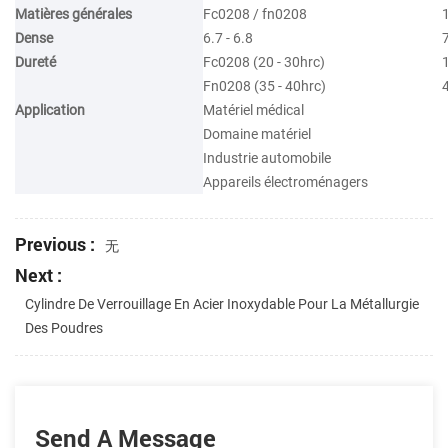
Matières générales
Fc0208 / fn0208
Dense
6.7 - 6.8
7
Dureté
Fc0208 (20 - 30hrc)
1
Fn0208 (35 - 40hrc)
Application
Matériel médical
Domaine matériel
Industrie automobile
Appareils électroménagers
Previous :
无
Next :
Cylindre De Verrouillage En Acier Inoxydable Pour La Métallurgie
Des Poudres
Send A Message