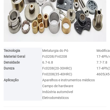
Tecnologia
Metalurgia do Pó
Modifica
Material Geral
Fc0208/Fn0208
17-4Ph/
Densidade
6.7-6.8
7.7-7.8
Dureza
Fc0208(20-30HRC)
17-4Ph(
Fn0208(35-40HRC)
4605(45
Aplicação
Aparelhos e instrumentos médicos
Campo de hardware
Indústria automóvel
Eletrodomésticos